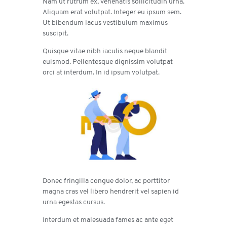
Nam ut rutrum ex, venenatis sollicitudin urna.
Aliquam erat volutpat. Integer eu ipsum sem.
Ut bibendum lacus vestibulum maximus
suscipit.
Quisque vitae nibh iaculis neque blandit
euismod. Pellentesque dignissim volutpat
orci at interdum. In id ipsum volutpat.
Donec fringilla congue dolor, ac porttitor
magna cras vel libero hendrerit vel sapien id
urna egestas cursus.
Interdum et malesuada fames ac ante eget