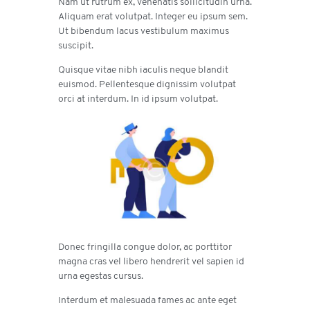
Nam ut rutrum ex, venenatis sollicitudin urna.
Aliquam erat volutpat. Integer eu ipsum sem.
Ut bibendum lacus vestibulum maximus
suscipit.
Quisque vitae nibh iaculis neque blandit
euismod. Pellentesque dignissim volutpat
orci at interdum. In id ipsum volutpat.
Donec fringilla congue dolor, ac porttitor
magna cras vel libero hendrerit vel sapien id
urna egestas cursus.
Interdum et malesuada fames ac ante eget