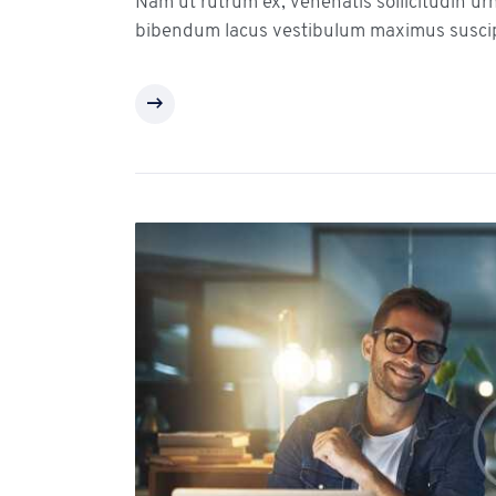
Nam ut rutrum ex, venenatis sollicitudin ur
bibendum lacus vestibulum maximus suscip