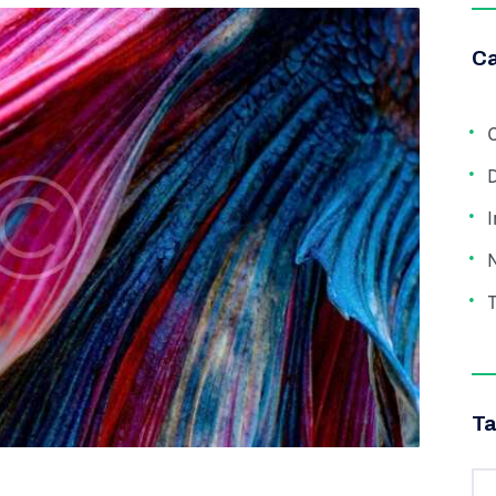
Ca
C
I
T
T