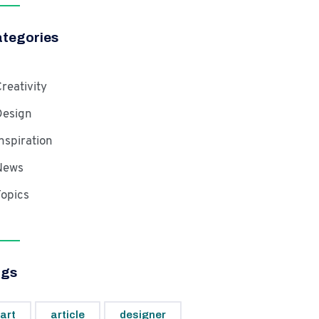
tegories
reativity
Design
nspiration
News
opics
ags
art
article
designer