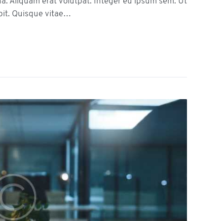
na. Aliquam erat volutpat. Integer eu ipsum sem. Ut
it. Quisque vitae…