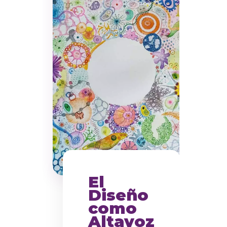
El
Diseño
como
Altavoz