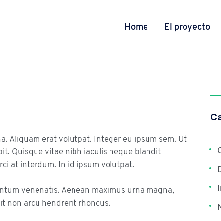
Home
El proyecto
Ca
na. Aliquam erat volutpat. Integer eu ipsum sem. Ut
C
. Quisque vitae nibh iaculis neque blandit
ci at interdum. In id ipsum volutpat.
I
entum venenatis. Aenean maximus urna magna,
it non arcu hendrerit rhoncus.