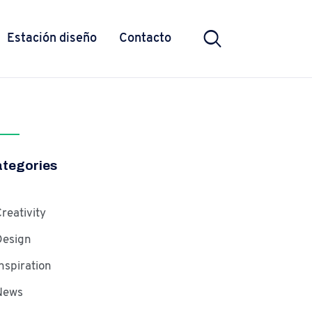
Estación diseño
Contacto
tegories
reativity
Design
nspiration
News