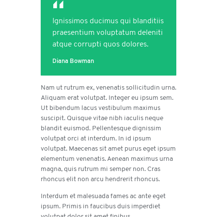
Ignissimos ducimus qui blanditiis
praesentium voluptatum deleniti
atque corrupti quos dolores.
Diana Bowman
Nam ut rutrum ex, venenatis sollicitudin urna.
Aliquam erat volutpat. Integer eu ipsum sem.
Ut bibendum lacus vestibulum maximus
suscipit. Quisque vitae nibh iaculis neque
blandit euismod. Pellentesque dignissim
volutpat orci at interdum. In id ipsum
volutpat. Maecenas sit amet purus eget ipsum
elementum venenatis. Aenean maximus urna
magna, quis rutrum mi semper non. Cras
rhoncus elit non arcu hendrerit rhoncus.
Interdum et malesuada fames ac ante eget
ipsum. Primis in faucibus duis imperdiet
volutpat dolor sit amet finibus.