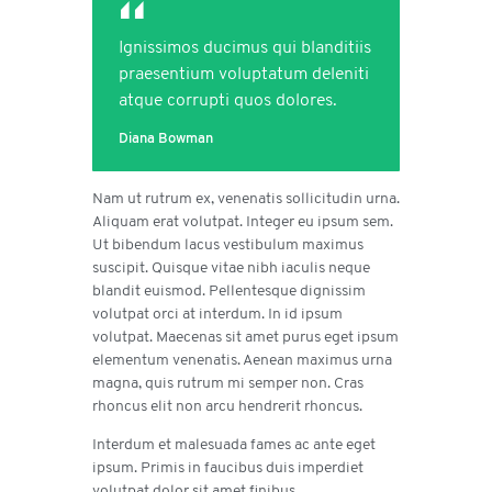
Ignissimos ducimus qui blanditiis
praesentium voluptatum deleniti
atque corrupti quos dolores.
Diana Bowman
Nam ut rutrum ex, venenatis sollicitudin urna.
Aliquam erat volutpat. Integer eu ipsum sem.
Ut bibendum lacus vestibulum maximus
suscipit. Quisque vitae nibh iaculis neque
blandit euismod. Pellentesque dignissim
volutpat orci at interdum. In id ipsum
volutpat. Maecenas sit amet purus eget ipsum
elementum venenatis. Aenean maximus urna
magna, quis rutrum mi semper non. Cras
rhoncus elit non arcu hendrerit rhoncus.
Interdum et malesuada fames ac ante eget
ipsum. Primis in faucibus duis imperdiet
volutpat dolor sit amet finibus.