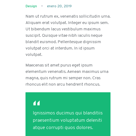
Design
enero 20, 2019
Nam ut rutrum ex, venenatis sollicitudin urna.
Aliquam erat volutpat. Integer eu ipsum sem.
Ut bibendum lacus vestibulum maximus
suscipit. Quisque vitae nibh iaculis neque
blandit euismod. Pellentesque dignissim
volutpat orci at interdum. In id ipsum
volutpat.
Maecenas sit amet purus eget ipsum
elementum venenatis. Aenean maximus urna
magna, quis rutrum mi semper non. Cras
rhoncus elit non arcu hendrerit rhoncus.
Ignissimos ducimus qui blanditiis
praesentium voluptatum deleniti
atque corrupti quos dolores.