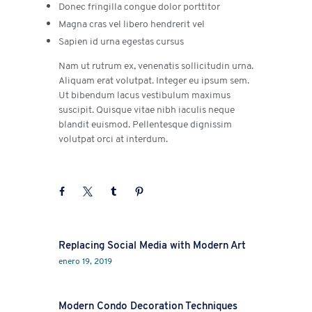
Donec fringilla congue dolor porttitor
Magna cras vel libero hendrerit vel
Sapien id urna egestas cursus
Nam ut rutrum ex, venenatis sollicitudin urna.
Aliquam erat volutpat. Integer eu ipsum sem.
Ut bibendum lacus vestibulum maximus
suscipit. Quisque vitae nibh iaculis neque
blandit euismod. Pellentesque dignissim
volutpat orci at interdum.
Prev
Replacing Social Media with Modern Art
enero 19, 2019
Next
Modern Condo Decoration Techniques