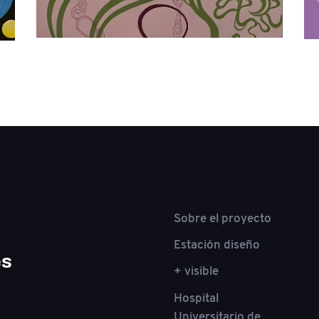
Sobre el proyecto
Estación diseño
es
+ visible
Hospital
Universitario de