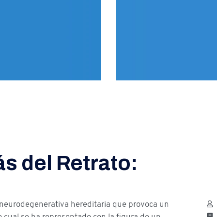
ás del Retrato:
 neurodegenerativa hereditaria que provoca un
o cual se ha representado con la figura de un