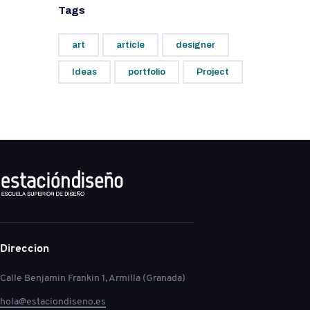
Tags
art
article
designer
Ideas
portfolio
Project
Direccion
Calle Benjamin Frankin 1, Armilla (Granada)
hola@estaciondiseno.es