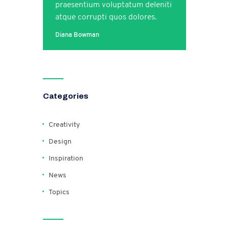
praesentium voluptatum deleniti
atque corrupti quos dolores.
Diana Bowman
Categories
Creativity
Design
Inspiration
News
Topics