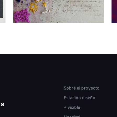
Sobre el proyecto
Estación diseño
es
+ visible