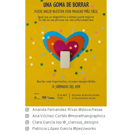
Ananda Fernandez Rívas @doce.fresas
Ana Vilchez Cortés @morethangraphics
Clara García Iop @_clarissa_designs
Patricia López García @pezzworks