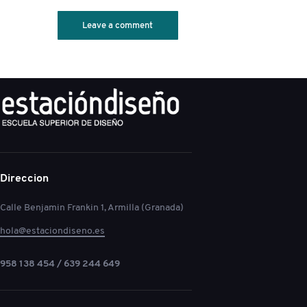
Direccion
Calle Benjamin Frankin 1, Armilla (Granada)
hola@estaciondiseno.es
958 138 454 / 639 244 649