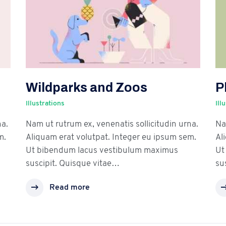
Wildparks and Zoos
P
Illustrations
Ill
na.
Nam ut rutrum ex, venenatis sollicitudin urna.
Na
m.
Aliquam erat volutpat. Integer eu ipsum sem.
Al
Ut bibendum lacus vestibulum maximus
Ut
suscipit. Quisque vitae…
su
Read more