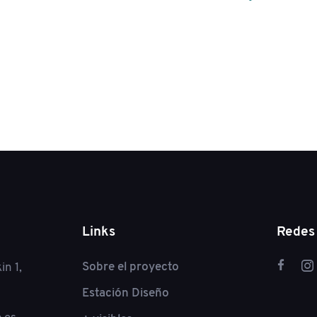
Links
Redes 
Sobre el proyecto
in 1,
Estación Diseño
.es