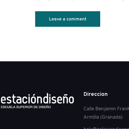
Direccion
Calle Benjamin Frank
Armilla (Granada)
hola@estaciondiseno