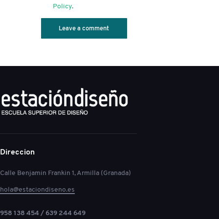
Policy
.
Direccion
Calle Benjamin Frankin 1, Armilla (Granada)
hola@estaciondiseno.es
958 138 454 / 639 244 649