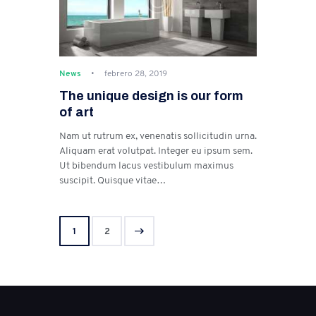
News
febrero 28, 2019
The unique design is our form
of art
Nam ut rutrum ex, venenatis sollicitudin urna.
Aliquam erat volutpat. Integer eu ipsum sem.
Ut bibendum lacus vestibulum maximus
suscipit. Quisque vitae…
>
1
2